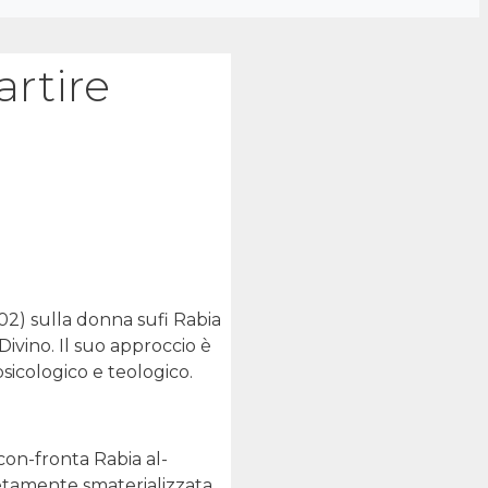
rtire
002) sulla donna sufi Rabia
Divino. Il suo approccio è
psicologico e teologico.
con-fronta Rabia al-
letamente smaterializzata