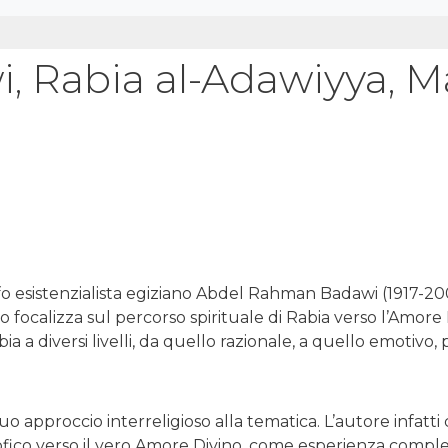
 Rabia al-Adawiyya, Ma
sofo esistenzialista egiziano Abdel Rahman Badawi (1917-2
 focalizza sul percorso spirituale di Rabia verso l’Amore 
a a diversi livelli, da quello razionale, a quello emotivo, 
 approccio interreligioso alla tematica. L’autore infatti 
osofico verso il vero Amore Divino, come esperienza comp