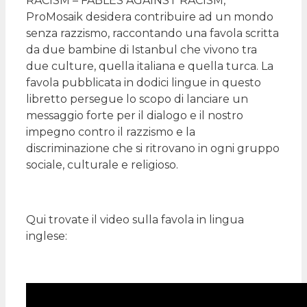
RACISM – FABLES AGAINST RACISM,
ProMosaik desidera contribuire ad un mondo
senza razzismo, raccontando una favola scritta
da due bambine di Istanbul che vivono tra
due culture, quella italiana e quella turca. La
favola pubblicata in dodici lingue in questo
libretto persegue lo scopo di lanciare un
messaggio forte per il dialogo e il nostro
impegno contro il razzismo e la
discriminazione che si ritrovano in ogni gruppo
sociale, culturale e religioso.
Qui trovate il video sulla favola in lingua
inglese: