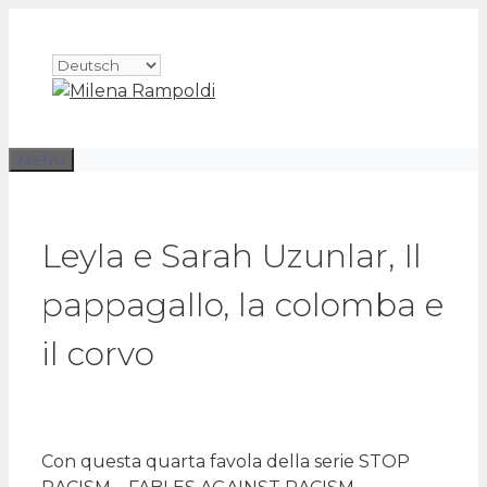
Zum
Inhalt
Sprache
springen
auswählen
MENÜ
Leyla e Sarah Uzunlar, Il
pappagallo, la colomba e
il corvo
Con questa quarta favola della serie STOP