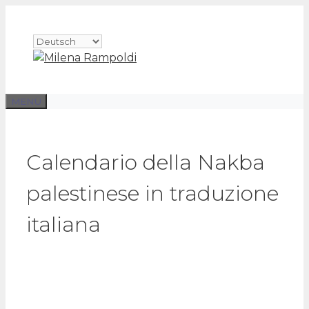
Zum
Inhalt
Sprache
springen
auswählen
MENÜ
Calendario della Nakba
palestinese in traduzione
italiana