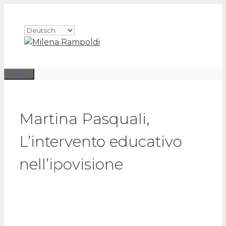
Zum
Inhalt
Sprache
springen
auswählen
MENÜ
Martina Pasquali,
L’intervento educativo
nell’ipovisione